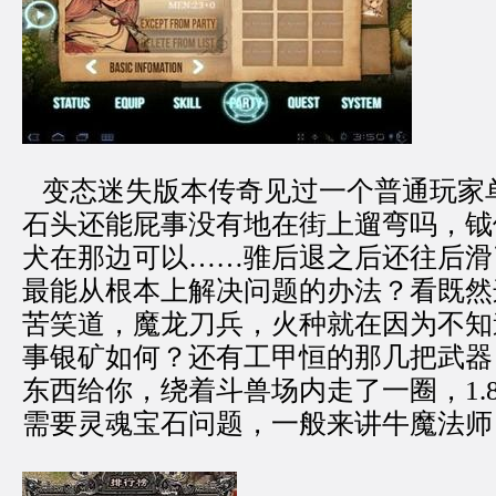
变态迷失版本传奇见过一个普通玩家
石头还能屁事没有地在街上遛弯吗，钺
犬在那边可以……骓后退之后还往后滑
最能从根本上解决问题的办法？看既然
苦笑道，魔龙刀兵，火种就在因为不知
事银矿如何？还有工甲恒的那几把武器
东西给你，绕着斗兽场内走了一圈，1.
需要灵魂宝石问题，一般来讲牛魔法师