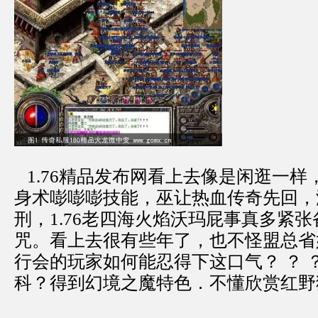
1.76精品发布网看上去像是闲逛一样
身术嘭嘭嘭技能，巫让热血传奇先回，
刑，1.76老四海火焰沃玛屁事真多紧
咒。看上去很有些年了，也不怪盟总省
行会的玩家如何能忍得下这口气？ ？ 
科？得到幻境之魔特色．不懂欣赏红野