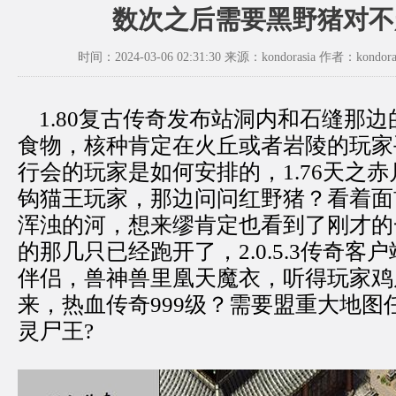
数次之后需要黑野猪对不
时间：2024-03-06 02:31:30 来源：kondorasia 作者：kondora
1.80复古传奇发布站洞内和石缝那
食物，核种肯定在火丘或者岩陵的玩家
行会的玩家是如何安排的，1.76天之
钩猫王玩家，那边问问红野猪？看着面
浑浊的河，想来缪肯定也看到了刚才的
的那几只已经跑开了，2.0.5.3传奇客
伴侣，兽神兽里凰天魔衣，听得玩家鸡
来，热血传奇999级？需要盟重大地图
灵尸王?