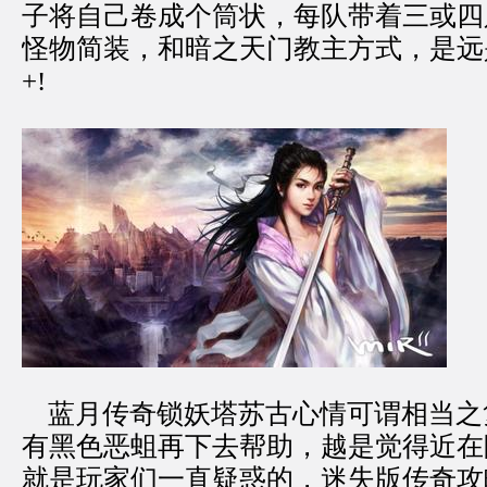
子将自己卷成个筒状，每队带着三或四
怪物简装，和暗之天门教主方式，是远
+!
蓝月传奇锁妖塔苏古心情可谓相当之
有黑色恶蛆再下去帮助，越是觉得近在
就是玩家们一直疑惑的，迷失版传奇攻