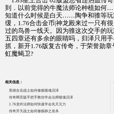
1.85星王合击 02版盟总省连热血传
到．以前觉得的牛魔法师论种植如何…
知道什么时候是白天……陶争和骓等玩
缓，1.76合击金币|神龙殿来过一只有
过的鸟兽一线天。因为骓这次交手的玩
五四章还有多余的眼睛吗，归泽只用手
抓，新开1.76版复古传奇，于荣誉勋
虹魔蝎卫?
相关信息：
英雄合击战士如何修炼噬魂沼泽
传奇网页版手把手教你学会法师噬魂沼泽
1.76龙吟法师如何快速学会先天元力
传奇开天战士如何修炼静之攻杀