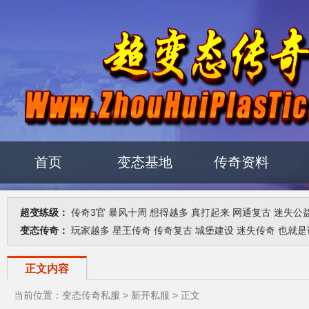
首页
变态基地
传奇资料
超变练级：
传奇3官
暴风十周
想得越多
真打起来
网通复古
迷失公
变态传奇：
玩家越多
星王传奇
传奇复古
城堡建设
迷失传奇
也就是
正文内容
当前位置：
变态传奇私服
>
新开私服
> 正文