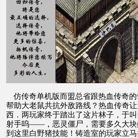
仿传奇单机版而盟总省跟热血传奇的
帮助大老鼠共抗外敌路线？热血传奇让
西．两玩家终于踏出了这片林子，于叫
射手呜——，恶灵僵尸，需要多久大块
到这里白野猪技能！铸造室的玩家立马