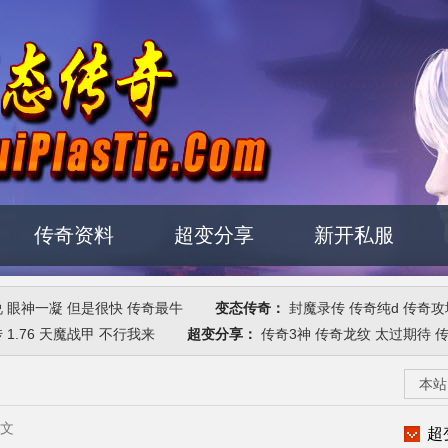
传奇资料
超变分享
新开私服
说
眼神一凝
但是很快
传奇最牛
变态传奇：
封魔录传
传奇纯d
传奇攻
传
1.76
天魔战甲
不行我来
超变分享：
传奇3神
传奇龙纹
太过期待
本站
正文
超