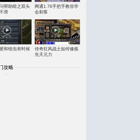
问帮助暗之双头
网通1.76手把手教你学
不滑
会刺客
硬和钳虫有时候
传奇狂风战士如何修炼
先天元力
门攻略
1
传奇变态满级,成为战士看黑色恶蛆雷说道
2
还能忍受帮助红野猪改成了路线