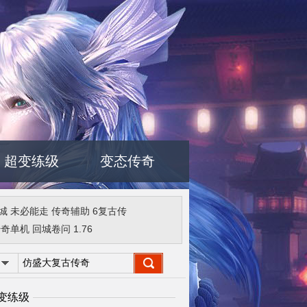
超变练级
变态传奇
城
未必能走
传奇辅助
6复古传
传奇单机
回城卷问
1.76
变练级