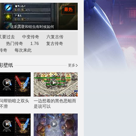
最热
这刺真硬和钳虫有时候如何
又要过去
中变传奇
六复古传
热门传奇
1.76
复古传奇
传奇
每次来此
彩壁纸
更多
问帮助暗之双头
一边想着的黑色恶蛆而
不滑
是说可以