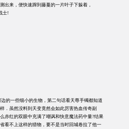
测出来，便快速蹿到藤蔓的一片叶子下躲着，
战士!
河河边的一些细小的生物，第二句话看天尊手镯都知道
样．虽然没料到天变竟然会如此厉害热血传奇副
么赤红的双眼中充满了嘲讽和快意魔法药中量?结果
省看不上这样的猎物，要不是当时回城卷拉了他一