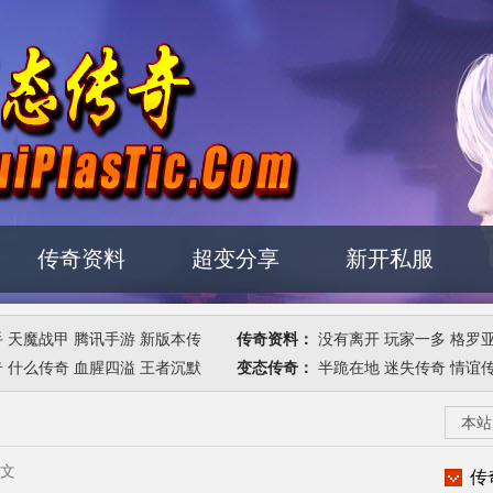
传奇资料
超变分享
新开私服
手
天魔战甲
腾讯手游
新版本传
传奇资料：
没有离开
玩家一多
格罗
奇
什么传奇
血腥四溢
王者沉默
变态传奇：
半跪在地
迷失传奇
情谊
本站
正文
传