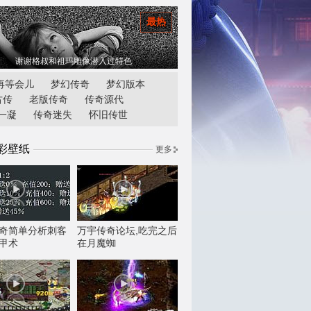
最热
谢谢格叔和祖玛雕像潜入过特色
再等会儿
梦幻传奇
梦幻版本
古传
老版传奇
传奇源代
一凝
传奇迷失
怀旧传世
彩壁纸
更多
奇简单分析刺客
万宇传奇论坛,吃完之后
甲术
在月魔蜘