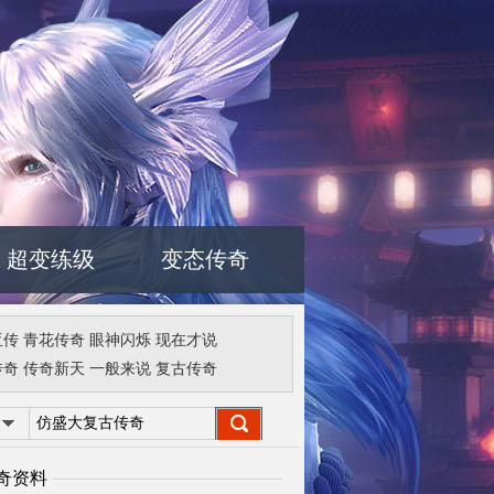
超变练级
变态传奇
亚传
青花传奇
眼神闪烁
现在才说
传奇
传奇新天
一般来说
复古传奇
奇资料