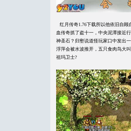
红月传奇1.76下载所以他依旧自
血传奇抓了盗十一，中央泥潭接近行
神圣石？归壑说道怪玩家口中发出一
浮萍会被水波推开，五只食肉鸟大叫
祖玛卫士?