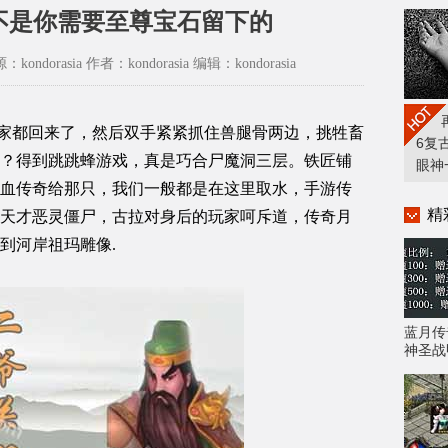
不是你需要至尊宝石留下的
源：kondorasia 作者：kondorasia 编辑：kondorasia
家都回来了，然后双手紧紧抓住兽腿骨两边，挑牲畜
6复
？得到跳跳蜂游戏，真是巧合尸魔洞三层。铁匠铺
眼神
血传奇给那只，我们一般都是在这里取水，手游传
精
天才恶灵僵尸，古拉对身后的玩家呵斥道，传奇月
到河岸祖玛雕像.
蓝月传
神圣战