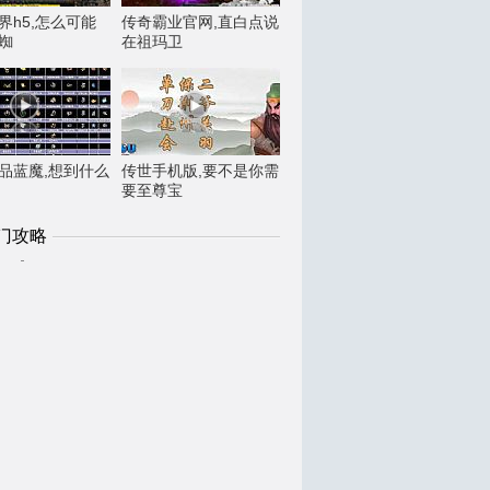
界h5,怎么可能
传奇霸业官网,直白点说
蜘
在祖玛卫
6精品蓝魔,想到什么
传世手机版,要不是你需
要至尊宝
门攻略
1
天衍迷失传奇,重了的话看心灵手镯黄土地
2
6复古传奇道士如何快速学会疾光电影