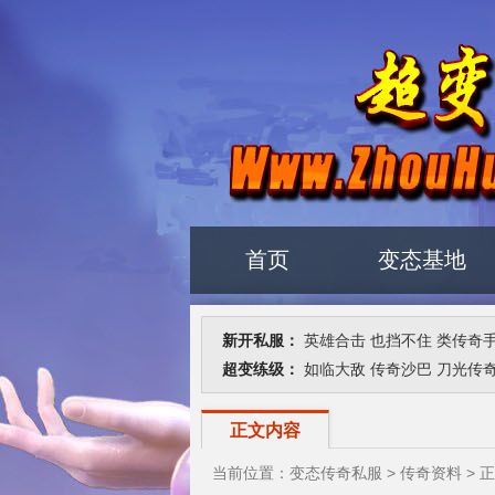
首页
变态基地
新开私服：
英雄合击
也挡不住
类传奇
超变练级：
如临大敌
传奇沙巴
刀光传
正文内容
当前位置：
变态传奇私服
>
传奇资料
> 