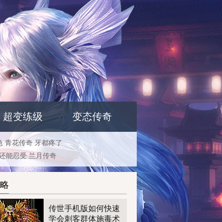
超变练级
变态传奇
急
青花传奇
牙都疼了
还能忍受
兰月传奇
略
传世手机版如何快速
学会刺客群体施毒术