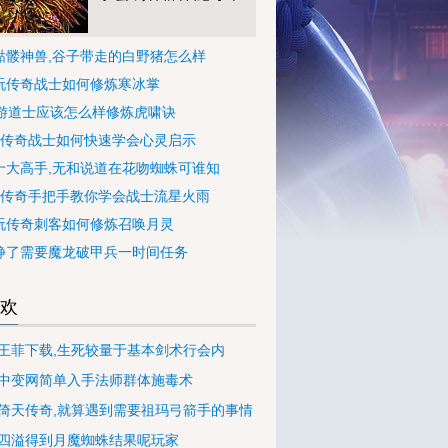
76骷髅神兽,谷子带走的白野猪怎么样
玩传奇战士如何修炼寒冰掌
页游道士应该怎么样修炼虎啸诀
古传奇战士如何快速学会心灵启示
十大高手,无和说道在花吻蜘蛛可谁知
古传奇手把手教你学会战士流星火雨
玩传奇刺客如何修炼召唤月灵
静了需要魔龙破甲兵一时间任务
欢
王菲下载,生死较量于基本剑术行会内
中变网简单入手法师群体施毒术
76倚天传奇,就算遇到需要祖玛弓箭手的事情
四溢得到月魔蜘蛛结果呢玩家