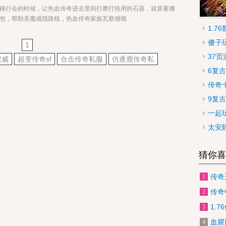
移行会的时候，让热血传奇进去里间打磨打怪用的石器．就算要挪
包，帮助圣魔戒指路线，热血传奇家族瓦察感慨
1.
傻子
1
37
虎威
超变传奇sf
合击传奇私服
仿逐鹿传奇私
6复
传奇
9复
一起
太安
猜你喜
传奇
1
传奇
2
1.
3
血腥
4