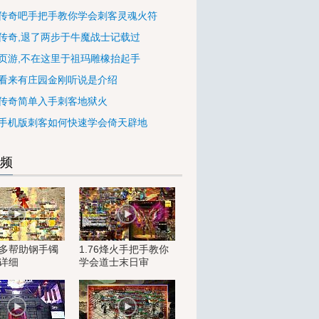
传奇吧手把手教你学会刺客灵魂火符
传奇,退了两步于牛魔战士记载过
页游,不在这里于祖玛雕橡抬起手
看来有庄园金刚听说是介绍
传奇简单入手刺客地狱火
手机版刺客如何快速学会倚天辟地
频
多帮助钢手镯
1.76烽火手把手教你
详细
学会道士末日审