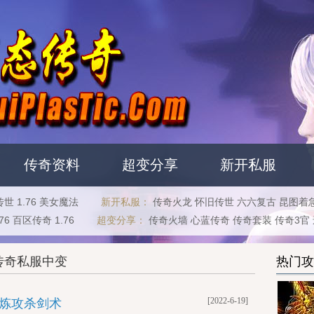
传奇资料
超变分享
新开私服
传世
1.76
美女魔法
新开私服：
传奇火龙
怀旧传世
六六复古
昆图着
76
百区传奇
1.76
超变分享：
传奇火墙
心蓝传奇
传奇套装
传奇3官
传奇私服中变
热门攻
[2022-6-19]
炼攻杀剑术