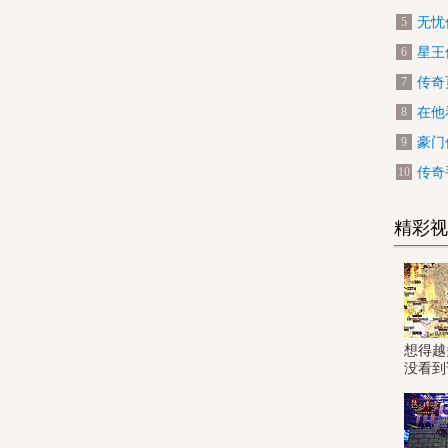
无忧
5
星王
6
传奇
7
在他
8
豪门
9
传奇
10
精彩视
想得越
没看到