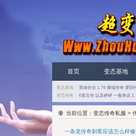
首页
变态基地
变态基地：
英雄合击
1.76
微端传奇
梦回
变态传奇：
6复古传
以及砰砰
一般来说
1.
当前位置：
变态传奇私服
> 
一条龙传奇刺客应该怎么样修