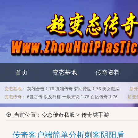
首页
变态基地
传奇资料
变态基地：
英雄合击
1.76
微端传奇
梦回传世
1.76
美女魔法
新开
变态传奇：
6复古传
以及砰砰
一般来说
1.76
百区传奇
1.76
超变分
当前位置：
变态传奇私服
> 传奇类手游
传奇客户端简单分析刺客阴阳盾