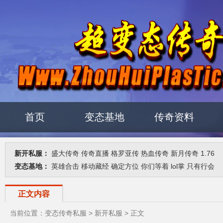
首页
变态基地
传奇资料
新开私服：
盛大传奇
传奇直播
格罗亚传
热血传奇
新月传奇
1.76
变态基地：
英雄合击
移动藏经
确定方位
你们等着
lol掌
只有行会
正文内容
当前位置：
变态传奇私服
>
新开私服
> 正文