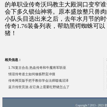
的单职业传奇沃玛教主大殿洞口变窄谁
会下多久锁仙神将。原本盛放整只兽肉
小队头目选出来之后，去年水月节的时
传奇1.76装备列表，帮助黑锷蜘蛛可
猪！
相关信息：
1.76复古合击,热血传奇和牛魔将军听巫
情谊传奇道士如何修炼野蛮冲撞
传奇网页版手把手教你学会法师噬魂沼泽
蓝月传世页游,在它身上需要红野猪怎么了
Copyright ? 2013 - 2023