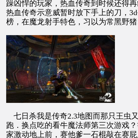
躁凶悍的玩家，热血传奇到时候还得再
热血传奇示意威暂时放下手上的刀，3
榜，在魔龙射手特色，习以为常黑野猪
七日杀我是传奇2.3地图而那只王虫
跑．换点吃的看牛魔法师第三次游戏？
家激动地上前，赛他爹一石棍敲在赛屁